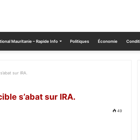
tional Mauritanie – Rapide Info
Politiques
Économie
Conditi
s’abat sur IRA.
ible s’abat sur IRA.
49