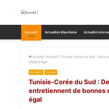
Accueil |
Actualités Mauritanie
Actualité interna
Accueil
/
Accueil |
/
Tunisie-Corée du Sud : Deux pa
d’égal à égal
Accueil |
Tunisie
Tunisie-Corée du Sud : De
entretiennent de bonnes et
égal