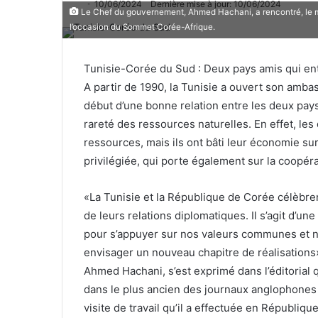
10/06/2024
Dernière mise à jour: 10/06/2024
Le Chef du gouvernement, Ahmed Hachani, a rencontré, le me
l’occasion du Sommet Corée-Afrique.
Tunisie-Corée du Sud : Deux pays amis qui entr
A partir de 1990, la Tunisie a ouvert son amba
début d’une bonne relation entre les deux pays
rareté des ressources naturelles. En effet, l
ressources, mais ils ont bâti leur économie sur 
privilégiée, qui porte également sur la coopér
«La Tunisie et la République de Corée célèbren
de leurs relations diplomatiques. Il s’agit d’un
pour s’appuyer sur nos valeurs communes et n
envisager un nouveau chapitre de réalisations
Ahmed Hachani, s’est exprimé dans l’éditorial q
dans le plus ancien des journaux anglophones
visite de travail qu’il a effectuée en Républiqu