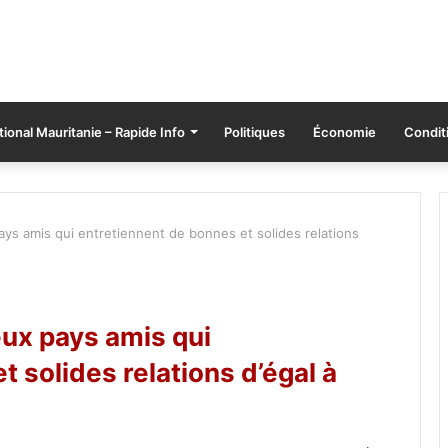
tional Mauritanie – Rapide Info
Politiques
Économie
Conditi
ys amis qui entretiennent de bonnes et solides relations
ux pays amis qui
 solides relations d’égal à