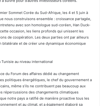
 à suivre pour d’autres investisseurs coréens.
remier Sommet Corée du Sud-Afrique, les 4 et 5 juin à
 que nous construisons ensemble : croissance partagée,
st entretenu avec son homologue sud-coréen, Han Duck-
cette occasion, les liens profonds qui unissent les
tions de coopération. Les deux parties ont par ailleurs
n bilatérale et de créer une dynamique économique
 Tunisie au niveau international
nce du Forum des affaires dédié au changement
es politiques énergétiques, le chef du gouvernement a
icains, même s’ils ne contribuent pas beaucoup aux
des répercussions des changements climatiques
 que notre pays a ratifié de manière proactive tous les
vironnement et au climat, et a également élaboré sa