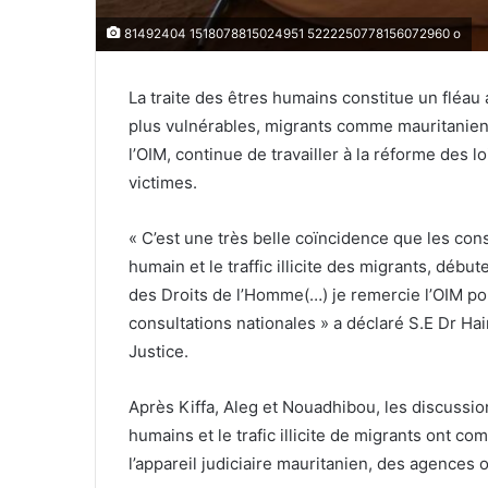
81492404 1518078815024951 5222250778156072960 o
La traite des êtres humains constitue un fléau
plus vulnérables, migrants comme mauritaniens.
l’OIM, continue de travailler à la réforme des l
victimes.
« C’est une très belle coïncidence que les consu
humain et le traffic illicite des migrants, débu
des Droits de l’Homme(…) je remercie l’OIM pou
consultations nationales » a déclaré S.E Dr H
Justice.
Après Kiffa, Aleg et Nouadhibou, les discussions
humains et le trafic illicite de migrants ont 
l’appareil judiciaire mauritanien, des agences o