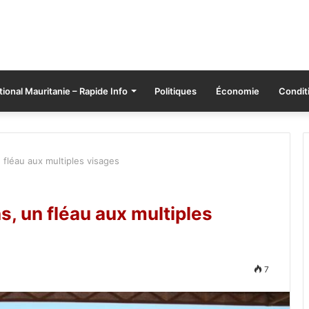
tional Mauritanie – Rapide Info
Politiques
Économie
Conditi
 fléau aux multiples visages
s, un fléau aux multiples
7