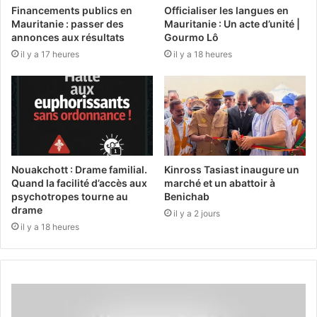
Financements publics en
Officialiser les langues en
Mauritanie : passer des
Mauritanie : Un acte d’unité |
annonces aux résultats
Gourmo Lô
il y a 17 heures
il y a 18 heures
Nouakchott : Drame familial.
Kinross Tasiast inaugure un
Quand la facilité d’accès aux
marché et un abattoir à
psychotropes tourne au
Benichab
drame
il y a 2 jours
il y a 18 heures