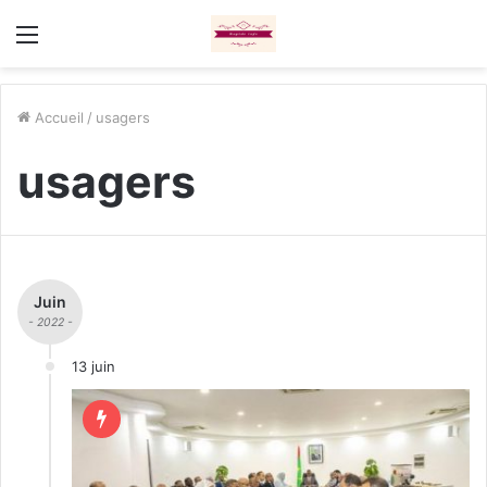
Menu
Accueil
/
usagers
usagers
Juin
- 2022 -
13 juin