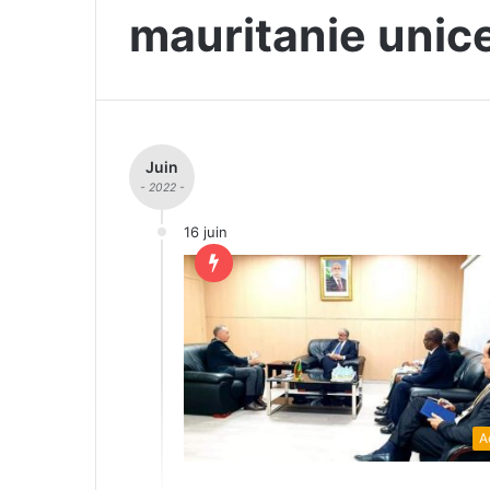
mauritanie unic
Juin
- 2022 -
16 juin
A