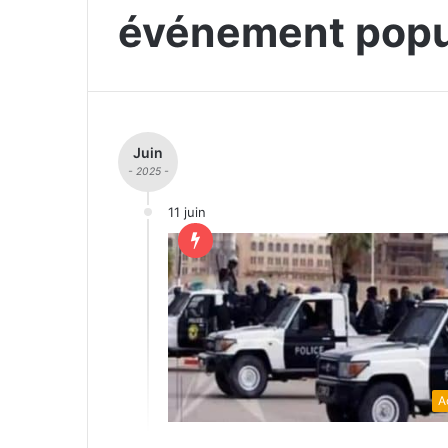
événement popu
Juin
- 2025 -
11 juin
A