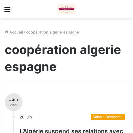
Menu
Accueil
/
coopération algerie espagne
coopération algerie
espagne
Juin
- 2022 -
20 juin
Sahara Occidental
L’Algérie suspend ses relations avec