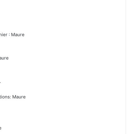
nier : Maure
aure
.
tions: Maure
e