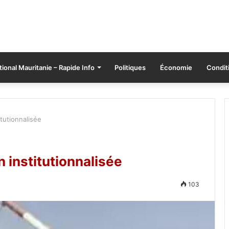
tional Mauritanie – Rapide Info
Politiques
Économie
Conditi
tutionnalisée
 institutionnalisée
103