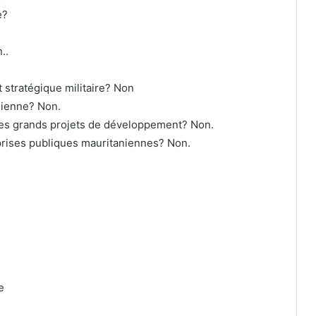
e?
..
stratégique militaire? Non
nienne? Non.
n des grands projets de développement? Non.
prises publiques mauritaniennes? Non.
e