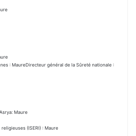
aure
e
aure
s : MaureDirecteur général de la Sûreté nationale :
-Asrya: Maure
 religieuses (ISERI) : Maure