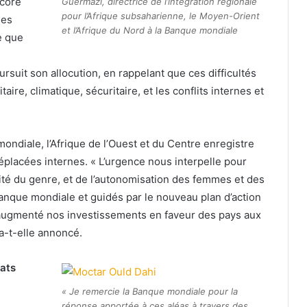
ncore
Guermazi, directrice de l’intégration régionale
pour l’Afrique subsaharienne, le Moyen-Orient
nes
et l’Afrique du Nord à la Banque mondiale
e que
rsuit son allocution, en rappelant que ces difficultés
re, climatique, sécuritaire, et les conflits internes et
ndiale, l’Afrique de l’Ouest et du Centre enregistre
placées internes. « L’urgence nous interpelle pour
alité du genre, et de l’autonomisation des femmes et des
Banque mondiale et guidés par le nouveau plan d’action
 augmenté nos investissements en faveur des pays aux
, a-t-elle annoncé.
ats
« Je remercie la Banque mondiale pour la
réponse apportée à ces aléas à travers des