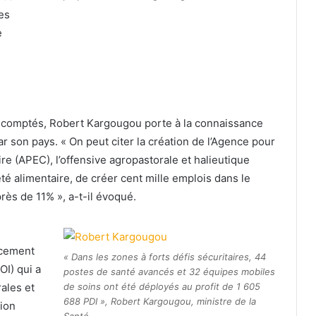
es
e
 escomptés, Robert Kargougou porte à la connaissance
ar son pays. « On peut citer la création de l’Agence pour
e (APEC), l’offensive agropastorale et halieutique
té alimentaire, de créer cent mille emplois dans le
près de 11% », a-t-il évoqué.
ncement
« Dans les zones à forts défis sécuritaires, 44
OI) qui a
postes de santé avancés et 32 équipes mobiles
de soins ont été déployés au profit de 1 605
ales et
688 PDI », Robert Kargougou, ministre de la
tion
Santé