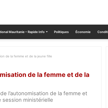
tional Mauritanie – Rapide Info
Politiques
Économie
Conditi
on de la femme et de la jeune fille
misation de la femme et de la
 de l’autonomisation de la femme et
e session ministérielle