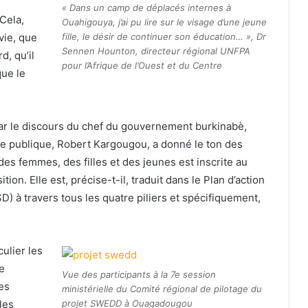
« Dans un camp de déplacés internes à
Cela,
Ouahigouya, j’ai pu lire sur le visage d’une jeune
fille, le désir de continuer son éducation… », Dr
vie, que
Sennen Hounton, directeur régional UNFPA
d, qu’il
pour l’Afrique de l’Ouest et du Centre
que le
ar le discours du chef du gouvernement burkinabè,
iène publique, Robert Kargougou, a donné le ton des
 des femmes, des filles et des jeunes est inscrite au
ion. Elle est, précise-t-il, traduit dans le Plan d’action
D) à travers tous les quatre piliers et spécifiquement,
culier les
e
Vue des participants à la 7e session
des
ministérielle du Comité régional de pilotage du
projet SWEDD à Ouagadougou
les