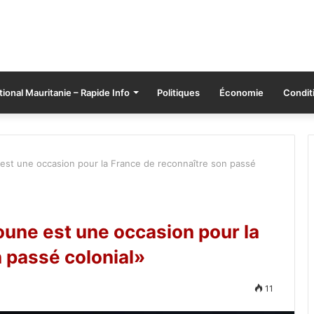
tional Mauritanie – Rapide Info
Politiques
Économie
Conditi
 est une occasion pour la France de reconnaître son passé
boune est une occasion pour la
 passé colonial»
11