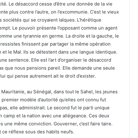
e cité. Le désaccord cesse d’être une donnée de la vie
e plus contre l’autre, on l’excommunie. C’est le vieux
es sociétés qui se croyaient laïques. L’hérétique
xempt. Le pouvoir présente l’opposant comme un agent
omme une tyrannie en germe. La droite et la gauche, le
ogressistes finissent par partager la même opération
n et le Mal. Ils se détestent dans une langue identique.
une sentence. Elle est l’art d’organiser le désaccord
as que nous pensions pareil. Elle demande une seule
elui qui pense autrement ait le droit d’exister.
 Mauritanie, au Sénégal, dans tout le Sahel, les jeunes
 premier modèle d’autorité qu’elles ont connu fut
as, elle administrait. Le second fut le parti unique
un camp et la nation avec une allégeance. Ces deux
s une même conviction. Gouverner, c’est faire taire.
ce réflexe sous des habits neufs.