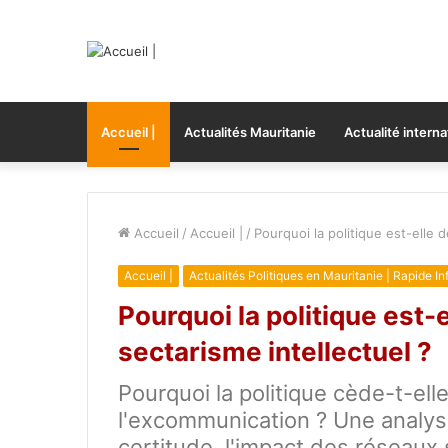
Accueil |
Actualités Mauritanie
Actualité interna
Accueil
/
Accueil |
/
Pourquoi la politique est-elle 
Accueil |
Actualités Politiques en Mauritanie | Rapide In
Pourquoi la politique est-
sectarisme intellectuel ?
Pourquoi la politique cède-t-elle
l'excommunication ? Une analyse
certitude, l'impact des réseaux 