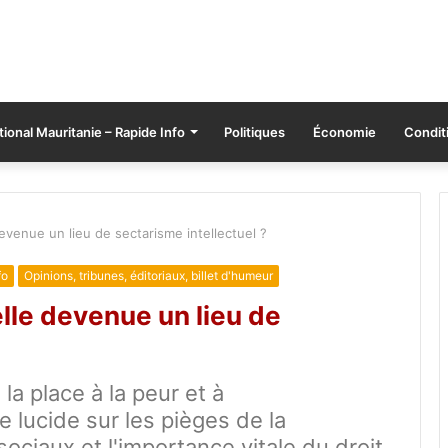
tional Mauritanie – Rapide Info
Politiques
Économie
Conditi
devenue un lieu de sectarisme intellectuel ?
fo
Opinions, tribunes, éditoriaux, billet d'humeur
elle devenue un lieu de
 la place à la peur et à
 lucide sur les pièges de la
sociaux et l'importance vitale du droit