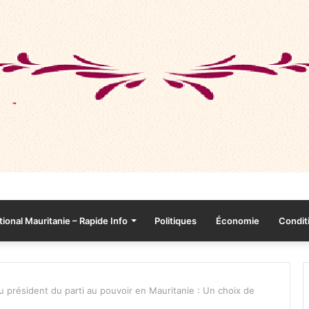
tional Mauritanie – Rapide Info
Politiques
Économie
Conditi
 président du parti au pouvoir en Mauritanie : Un choix de