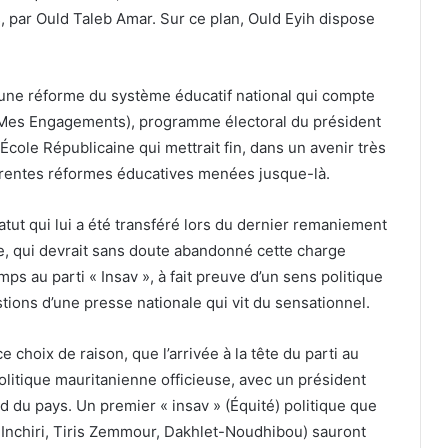
s, par Ould Taleb Amar. Sur ce plan, Ould Eyih dispose
 une réforme du système éducatif national qui compte
 (Mes Engagements), programme électoral du président
ole Républicaine qui mettrait fin, dans un avenir très
rentes réformes éducatives menées jusque-là.
ut qui lui a été transféré lors du dernier remaniement
ale, qui devrait sans doute abandonné cette charge
s au parti « Insav », à fait preuve d’un sens politique
ions d’une presse nationale qui vit du sensationnel.
ce choix de raison, que l’arrivée à la tête du parti au
itique mauritanienne officieuse, avec un président
d du pays. Un premier « insav » (Équité) politique que
, Inchiri, Tiris Zemmour, Dakhlet-Noudhibou) sauront