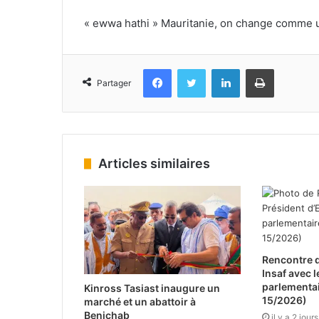
« ewwa hathi » Mauritanie, on change comme un
Facebook
Twitter
Linkedin
Imprimer
Partager
Articles similaires
Rencontre d
Insaf avec 
parlementa
Kinross Tasiast inaugure un
15/2026)
marché et un abattoir à
Benichab
il y a 2 jours