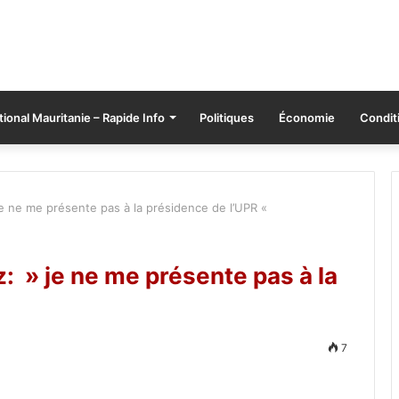
tional Mauritanie – Rapide Info
Politiques
Économie
Conditi
 ne me présente pas à la présidence de l’UPR «
 » je ne me présente pas à la
7