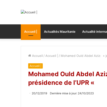
Accueil |
Actualités Mauritanie
Actualité interna
Accueil
/
Accueil |
/
Mohamed Ould Abdel Aziz: » je
Accueil |
Mohamed Ould Abdel Aziz:
présidence de l’UPR «
20/12/2019
Dernière mise à jour: 24/10/2023