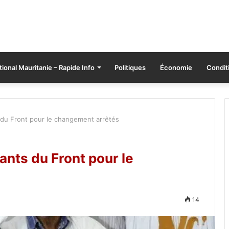
tional Mauritanie – Rapide Info
Politiques
Économie
Conditi
s du Front pour le changement arrêtés
ants du Front pour le
14