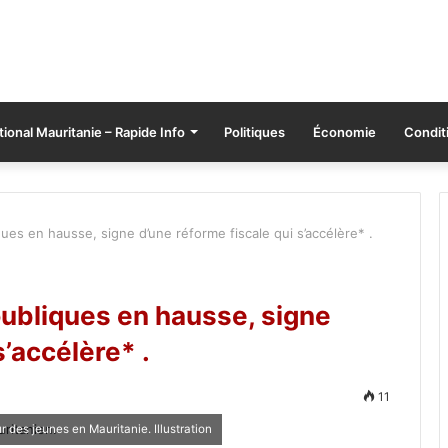
tional Mauritanie – Rapide Info
Politiques
Économie
Conditi
ques en hausse, signe d’une réforme fiscale qui s’accélère* .
 publiques en hausse, signe
s’accélère* .
11
des jeunes en Mauritanie. Illustration