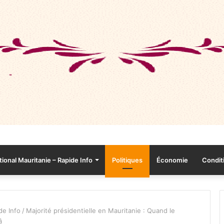
tional Mauritanie – Rapide Info
Politiques
Économie
Conditi
de Info
/
Majorité présidentielle en Mauritanie : Quand le
â