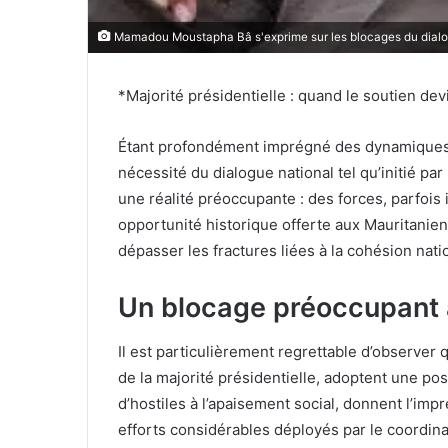
Mamadou Moustapha Bâ s'exprime sur les blocages du dialog
*Majorité présidentielle : quand le soutien dev
Étant profondément imprégné des dynamiques p
nécessité du dialogue national tel qu’initié pa
une réalité préoccupante : des forces, parfoi
opportunité historique offerte aux Mauritanien
dépasser les fractures liées à la cohésion nati
Un blocage préoccupant a
Il est particulièrement regrettable d’observ
de la majorité présidentielle, adoptent une pos
d’hostiles à l’apaisement social, donnent l’i
efforts considérables déployés par le coordina