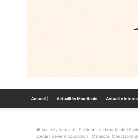
Accueil |
Actualités Mauritanie
Actualité interna
Accueil
/
Actualités Politiques en Mauritanie | Rapi
soutien devient opposition | Mamadou Moustapha B