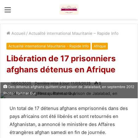
Menu
Accueil
/
Actualité international Mauritanie – Rapide Info
Actualité international Mauritanie – Rapide Info
Afrique
Libération de 17 prisonniers
afghans détenus en Afrique
16/02/2025
Dernière mise à jour: 11/05/2025
5
Des détenus afghans quittent une prison de Jalalabad, en septembre 2012
Photo : Rahmat Gul
Un total de 17 détenus afghans emprisonnés dans des
pays africains ont été libérés et sont retournés en
Afghanistan, a annoncé le ministère des Affaires
étrangères afghan samedi en fin de journée.