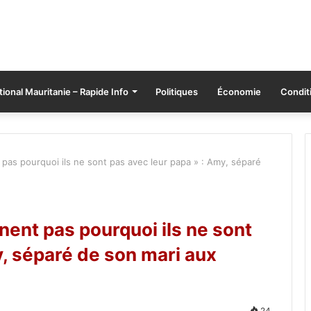
tional Mauritanie – Rapide Info
Politiques
Économie
Conditi
pas pourquoi ils ne sont pas avec leur papa » : Amy, séparé
ent pas pourquoi ils ne sont
y, séparé de son mari aux
24