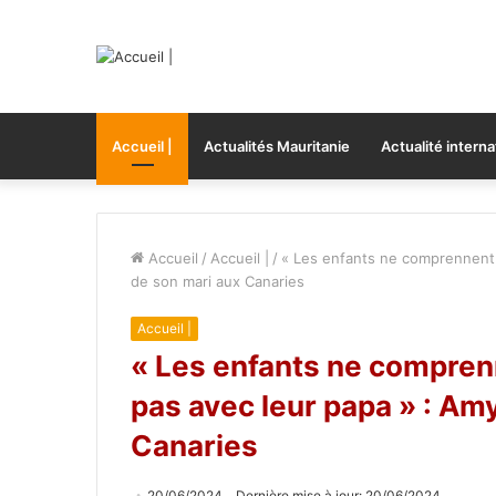
Accueil |
Actualités Mauritanie
Actualité interna
Accueil
/
Accueil |
/
« Les enfants ne comprennent 
de son mari aux Canaries
Accueil |
« Les enfants ne comprenn
pas avec leur papa » : Am
Canaries
20/06/2024
Dernière mise à jour: 20/06/2024