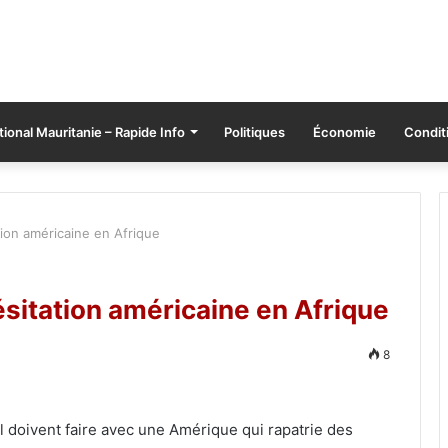
tional Mauritanie – Rapide Info
Politiques
Économie
Conditi
tion américaine en Afrique
ésitation américaine en Afrique
8
l doivent faire avec une Amérique qui rapatrie des