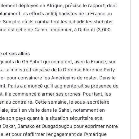
llement déployés en Afrique, précise le rapport, dont
otamment les efforts antidjihadistes de la France au
n Somalie où ils combattent les djihadistes shebabs,
aine est celle de Camp Lemonnier, à Djibouti (3 000
 et ses alliés
geants du G5 Sahel qui comptent, avec la France, sur
es. La ministre française de la Défense Florence Parly
er pour convaincre les Américains de rester. Dans le
, Paris a annoncé qu’il augmenterait sa présence de
t, il a commencé à armer ses drones. Pourtant, les
ien au contraire. Cette semaine, le sous-secrétaire
 Hale, était en visite dans le Sahel, notamment en
de son pays quant à la situation sécuritaire et à
du à Dakar, Bamako et Ouagadougou pour exprimer notre
ahel et pour réaffirmer l’engagement de l’Amérique