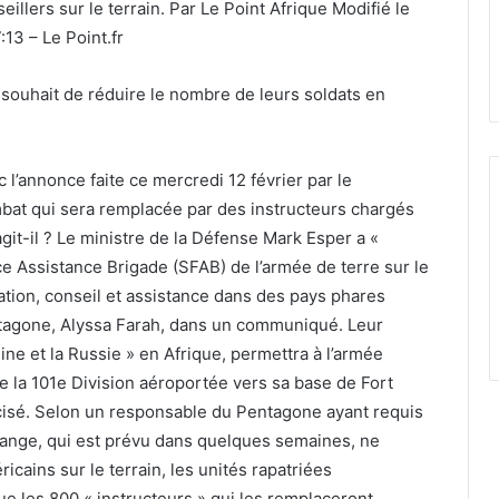
illers sur le terrain. Par Le Point Afrique Modifié le
13 – Le Point.fr
r souhait de réduire le nombre de leurs soldats en
 l’annonce faite ce mercredi 12 février par le
bat qui sera remplacée par des instructeurs chargés
agit-il ? Le ministre de la Défense Mark Esper a «
e Assistance Brigade (SFAB) de l’armée de terre sur le
tion, conseil et assistance dans des pays phares
ntagone, Alyssa Farah, dans un communiqué. Leur
ne et la Russie » en Afrique, permettra à l’armée
e la 101e Division aéroportée vers sa base de Fort
écisé. Selon un responsable du Pentagone ayant requis
change, qui est prévu dans quelques semaines, ne
ricains sur le terrain, les unités rapatriées
e les 800 « instructeurs » qui les remplaceront.