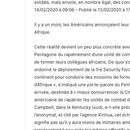
soldats, mais envoie, en nombre égal, des conse
14/02/2020 à 09:06 – Publié le 13/02/2020 à 17:
Il y a un mois, les Américains annonçaient leu
Afrique.
Cette réalité devient un peu plus concrète avec
Pentagone du rapatriement d’une unité de com
de former leurs collègues africains. De quoi s’
ordonné le déploiement de la 1re Security Forc
continent pour conduire des missions de forma
d’Afrique », a indiqué une porte-parole du Pe
arrivée, destinée à « mieux concurrencer la Chi
américaine de rapatrier les unités de combat d
Campbell, dans le Kentucky (sud), a-t-elle pr
l’anonymat, et cité par l’agence Xinhua, cet é
signifie pas qu’il y aura moins de militaires amé
représentant à peu près les mêmes effectifs qu