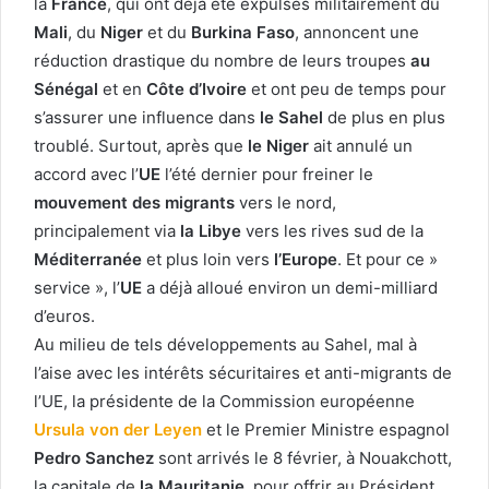
la
France
, qui ont déjà été expulsés militairement du
Mali
, du
Niger
et du
Burkina Faso
, annoncent une
réduction drastique du nombre de leurs troupes
au
Sénégal
et en
Côte d’Ivoire
et ont peu de temps pour
s’assurer une influence dans
le Sahel
de plus en plus
troublé. Surtout, après que
le Niger
ait annulé un
accord avec l’
UE
l’été dernier pour freiner le
mouvement des migrants
vers le nord,
principalement via
la Libye
vers les rives sud de la
Méditerranée
et plus loin vers
l’Europe
. Et pour ce »
service », l’
UE
a déjà alloué environ un demi-milliard
d’euros.
Au milieu de tels développements au Sahel, mal à
l’aise avec les intérêts sécuritaires et anti-migrants de
l’UE, la présidente de la Commission européenne
Ursula von der Leyen
et le Premier Ministre espagnol
Pedro Sanchez
sont arrivés le 8 février, à Nouakchott,
la capitale de
la Mauritanie
, pour offrir au Président