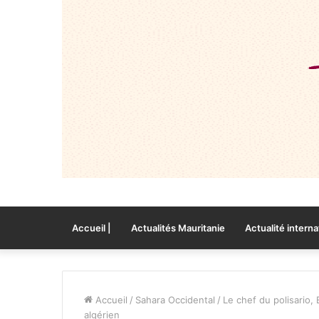
Accueil |
Actualités Mauritanie
Actualité interna
Accueil
/
Sahara Occidental
/
Le chef du polisario
algérien