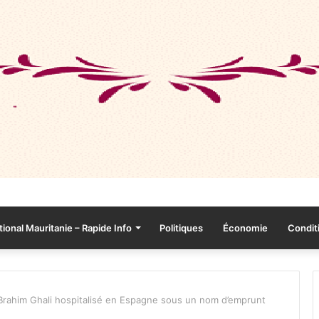
tional Mauritanie – Rapide Info
Politiques
Économie
Conditi
, Brahim Ghali hospitalisé en Espagne sous un nom d’emprunt