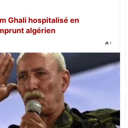
im Ghali hospitalisé en
mprunt algérien
7