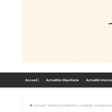
Accueil |
Actualités Mauritanie
Actualité interna
Accueil
/
Sahara Occidental
/
La spirale vertigineu