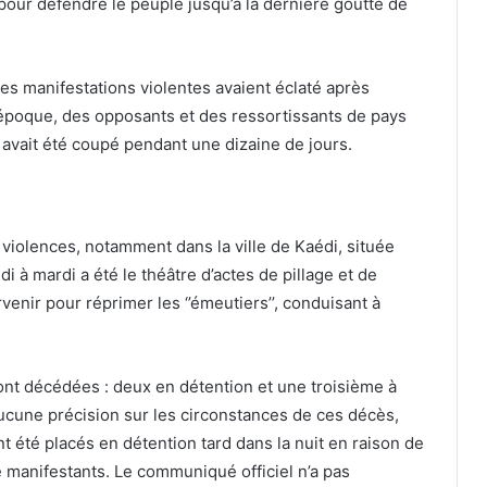
pour défendre le peuple jusqu’à la dernière goutte de
des manifestations violentes avaient éclaté après
e époque, des opposants et des ressortissants de pays
et avait été coupé pendant une dizaine de jours.
 violences, notamment dans la ville de Kaédi, située
di à mardi a été le théâtre d’actes de pillage et de
venir pour réprimer les ‘’émeutiers’’, conduisant à
nt décédées : deux en détention et une troisième à
i aucune précision sur les circonstances de ces décès,
 été placés en détention tard dans la nuit en raison de
e manifestants. Le communiqué officiel n’a pas