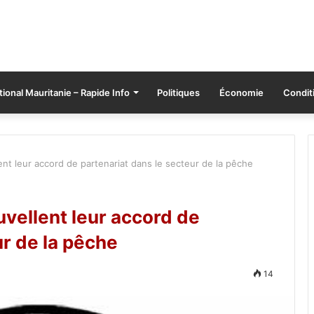
tional Mauritanie – Rapide Info
Politiques
Économie
Conditi
ent leur accord de partenariat dans le secteur de la pêche
uvellent leur accord de
ur de la pêche
14