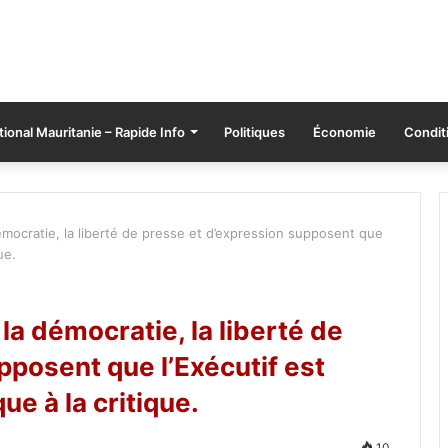
tional Mauritanie – Rapide Info
Politiques
Économie
Conditi
démocratie, la liberté de presse et d’expression supposent que
ue.
 la démocratie, la liberté de
pposent que l’Exécutif est
ue à la critique.
10