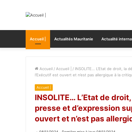
Accueil |
Actualités Mauritanie
Actualité interna
Accueil
/
Accueil |
/
INSOLITE… L’Etat de droit, la 
l’Exécutif est ouvert et n’est pas allergique à la critiq
Accueil |
INSOLITE… L’Etat de droit,
presse et d’expression su
ouvert et n’est pas allergiq
08/11/2024
Dernière mise à jour: 08/11/2024