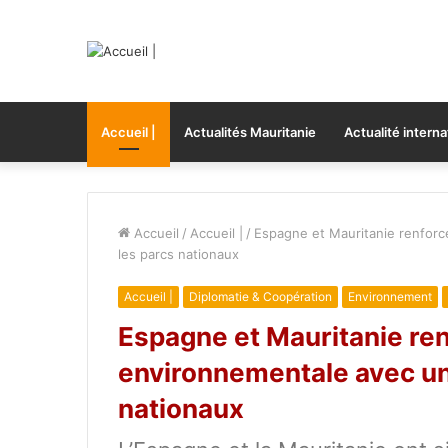
Accueil |
Actualités Mauritanie
Actualité interna
Accueil
/
Accueil |
/
Espagne et Mauritanie renforc
les parcs nationaux
Accueil |
Diplomatie & Coopération
Environnement
Espagne et Mauritanie ren
environnementale avec un 
nationaux