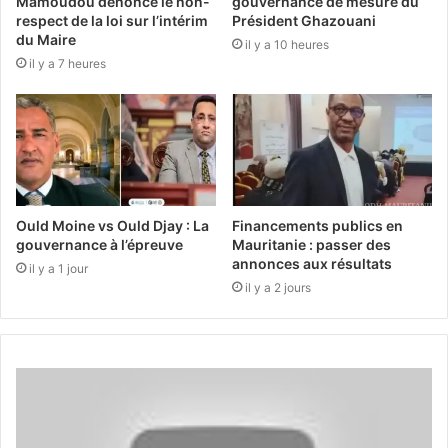
Mamoudou dénonce le non-
gouvernance de mesure du
respect de la loi sur l’intérim
Président Ghazouani
du Maire
il y a 10 heures
il y a 7 heures
Ould Moine vs Ould Djay : La
Financements publics en
gouvernance à l’épreuve
Mauritanie : passer des
annonces aux résultats
il y a 1 jour
il y a 2 jours