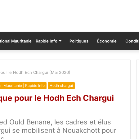
tional Mauritanie – Rapide Info
Politiques
Économie
Conditi
 pour le Hodh Ech Chargui (Mai 2026)
en Mauritanie | Rapide Info
Hodh chargui
ique pour le Hodh Ech Chargui
ed Ould Benane, les cadres et élus
rgui se mobilisent à Nouakchott pour
s.