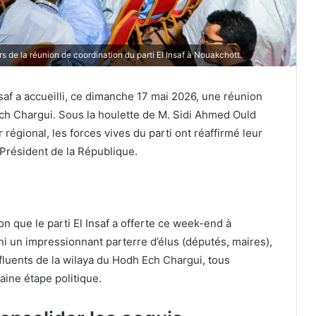
de la réunion de coordination du parti El Insaf à Nouakchott.
af a accueilli, ce dimanche 17 mai 2026, une réunion
Ech Chargui. Sous la houlette de M. Sidi Ahmed Ould
égional, les forces vives du parti ont réaffirmé leur
 Président de la République.
n que le parti El Insaf a offerte ce week-end à
i un impressionnant parterre d’élus (députés, maires),
nfluents de la wilaya du Hodh Ech Chargui, tous
aine étape politique.