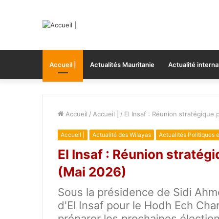
Accueil |
Actualités Mauritanie
Actualité interna
Accueil
/
Accueil |
/
El Insaf : Réunion stratégique
Accueil |
Actualité des Wilayas
Actualités Politiques 
El Insaf : Réunion stratég
(Mai 2026)
Sous la présidence de Sidi Ahm
d'El Insaf pour le Hodh Ech Cha
préparer les prochaines élection