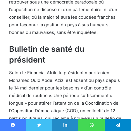
retrouver sous une démocratie paradoxale où
l’opposition ne dispose ni d’un parlementaire, ni d’un
conseiller, où la majorité aura les coudées franches
pour façonner la gestion du pays à ses humeurs,
bonnes ou mauvaises, sans être inquiétée.
Bulletin de santé du
président
Selon le Financial Afrik, le président mauritanien,
Mohamed Ould Abdel Aziz, est absent du pays depuis
le 14 mai dernier pour les besoins « d’un contrôle
médical de routine ». Une période suffisamment «
longue » pour attirer l’attention de la Coordination de
l’Opposition Démocratique (COD), un collectif de 12
partis politiques, qui réclame à nouveau un bulletin de
santé du chef de l’état. Le président de la République
Facebook
Twitter
Linkedin
WhatsApp
Telegram