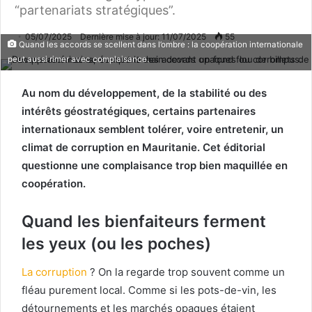
“partenariats stratégiques”.
05/07/2025
Dernière mise à jour: 11/07/2025
55
Quand les accords se scellent dans l’ombre : la coopération internationale
peut aussi rimer avec complaisance.
Au nom du développement, de la stabilité ou des
intérêts géostratégiques, certains partenaires
internationaux semblent tolérer, voire entretenir, un
climat de corruption en Mauritanie. Cet éditorial
questionne une complaisance trop bien maquillée en
coopération.
Quand les bienfaiteurs ferment
les yeux (ou les poches)
La corruption
? On la regarde trop souvent comme un
fléau purement local. Comme si les pots-de-vin, les
détournements et les marchés opaques étaient