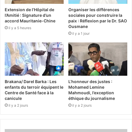
Extension de l’Hôpital de
Organiser les différences
l’Amitié : Signature d’un
sociales pour construire la
accord Mauritanie-Chine
paix : Réflexion par le Dr. SAO
Ousmane
il y a 5 heures
il y a 1 jour
Brakana/ Darel Barka : Les
L’honneur des justes :
enfants du terroir équipent le
Mohamed Lemine
Centre de Santé face à la
Mahmoudi, l’exception
canicule
éthique du journalisme
il y a 2 jours
il y a 2 jours