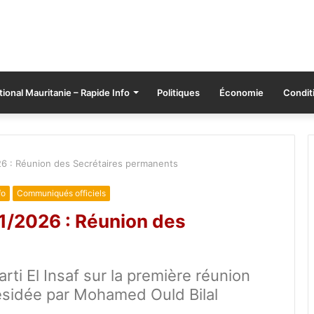
tional Mauritanie – Rapide Info
Politiques
Économie
Conditi
6 : Réunion des Secrétaires permanents
fo
Communiqués officiels
1/2026 : Réunion des
i El Insaf sur la première réunion
ésidée par Mohamed Ould Bilal