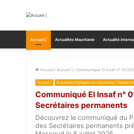
Accueil |
Actualités Mauritanie
Actualité interna
Accueil
/
Accueil |
/
Communiqué El Insaf n° 01/202
Accueil |
Actualités Politiques en Mauritanie | Rapide In
Communiqué El Insaf n° 0
Secrétaires permanents
Découvrez le communiqué du Part
des Secrétaires permanents pr
Messoud le 6 juillet 2026.