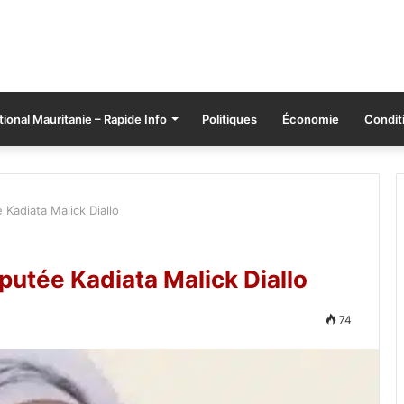
tional Mauritanie – Rapide Info
Politiques
Économie
Conditi
 Kadiata Malick Diallo
putée Kadiata Malick Diallo
74