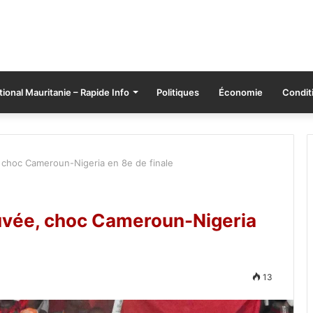
tional Mauritanie – Rapide Info
Politiques
Économie
Conditi
, choc Cameroun-Nigeria en 8e de finale
auvée, choc Cameroun-Nigeria
13