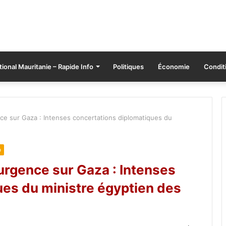
tional Mauritanie – Rapide Info
Politiques
Économie
Conditi
ce sur Gaza : Intenses concertations diplomatiques du
o
urgence sur Gaza : Intenses
ues du ministre égyptien des