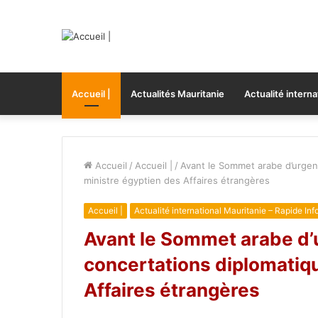
Accueil |
Actualités Mauritanie
Actualité interna
Accueil
/
Accueil |
/
Avant le Sommet arabe d’urgen
ministre égyptien des Affaires étrangères
Accueil |
Actualité international Mauritanie – Rapide Inf
Avant le Sommet arabe d’
concertations diplomatiq
Affaires étrangères