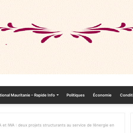
tional Mauritanie – Rapide Info
Politiques
Économie
Conditi
et IWA : deux projets structurants au service de l’énergie en