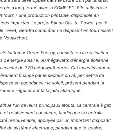
ntrale sera développée dans le cadre d’un partenariat
ergie à long terme avec la SOMELEC. Elle utilisera le
fournir une production pilotable, disponible en
uides importés. Le projet Banda Gas-to-Power, porté
 Tevet, viendra compléter ce dispositif en fournissant
de Nouakchott.
iale Istithmar Green Energy, consiste en la réalisation
s d’énergie solaire, 60 mégawatts d’énergie éolienne
e capacité de 370 mégawattheures. Cet investissement,
tièrement financé par le secteur privé, permettra de
ispose en abondance : le soleil, présent pendant la
èrement régulier sur la façade atlantique.
itue l’un de leurs principaux atouts. La centrale à gaz
 et relativement constante, tandis que la centrale
icité renouvelable, appuyée par un important dispositif
ilité du système électrique, pendant que le solaire,