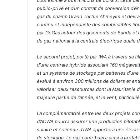
coût estimé à 669 millions de dollars, cette ce
public-privé et d’un contrat de conversion d’én
gaz du champ Grand Tortue Ahmeyim et devrait 
continu et indépendante des combustibles liq
par GoGas autour des gisements de Banda et de
du gaz national à la centrale électrique duale 
Le second projet, porté par IWA à travers sa fil
d’une centrale hybride associant 160 mégawatt
et un système de stockage par batteries d’un
évalué à environ 300 millions de dollars et en
valoriser deux ressources dont la Mauritanie d
majeure partie de l’année, et le vent, particuli
La complémentarité entre les deux projets const
d’ACWA pourra assurer une production pilotable
solaire et éolienne d’IWA apportera une électr
de stockage. Le gaz contribuera ainsi à la stab