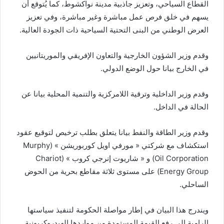
القطاع السياحي، وتعزيز جاذبية مدينة نواكشوط، كما يُتوقع أن
يسهم في خلق فرص عمل مباشرة وغير مباشرة، وفي تعزيز
العرض الوطني من البنى التحتية السياحية ذات الجودة العالية.
وقدم وزير الشؤون الخارجية والتعاون الإفريقي والموريتانيين
في الخارج بيانا حول الوضع الدولي.
وقدم وزير الداخلية وترقية اللامركزية والتنمية المحلية بيانا عن
الحالة في الداخل.
وقدم وزير الطاقة والنفط بيانا يتعلق بطلب ترخيص لتوقيع عقود
استكشاف مع شركتي « مورفي اويل كوربوريشن » (Murphy
Oil Corporation) و « شاريوت إنرجي كروب » (Chariot
Energy Group) على مستوى ثلاثة مقاطع بحرية من الحوض
الساحلي.
ويندرج هذا البيان في إطار مواصلة الحكومة لتنفيذ سياستها
الرامية إلى رفع القيمة المستمدة من مواردها الهيدروكربونية