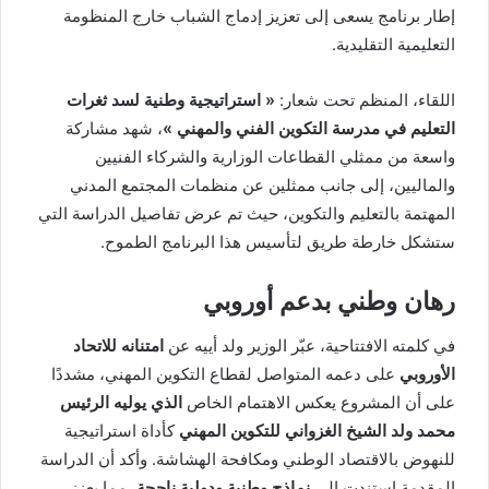
إطار برنامج يسعى إلى تعزيز إدماج الشباب خارج المنظومة
التعليمية التقليدية.
اللقاء، المنظم تحت شعار:
« استراتيجية وطنية لسد ثغرات
التعليم في مدرسة التكوين الفني والمهني »
، شهد مشاركة
واسعة من ممثلي القطاعات الوزارية والشركاء الفنيين
والماليين، إلى جانب ممثلين عن منظمات المجتمع المدني
المهتمة بالتعليم والتكوين، حيث تم عرض تفاصيل الدراسة التي
ستشكل خارطة طريق لتأسيس هذا البرنامج الطموح.
رهان وطني بدعم أوروبي
في كلمته الافتتاحية، عبّر الوزير ولد أييه عن
امتنانه للاتحاد
الأوروبي
على دعمه المتواصل لقطاع التكوين المهني، مشددًا
على أن المشروع يعكس الاهتمام الخاص
الذي يوليه الرئيس
محمد ولد الشيخ الغزواني
للتكوين المهني
كأداة استراتيجية
للنهوض بالاقتصاد الوطني ومكافحة الهشاشة. وأكد أن الدراسة
المقدمة استندت إلى
نماذج وطنية ودولية ناجحة
، مما يعزز