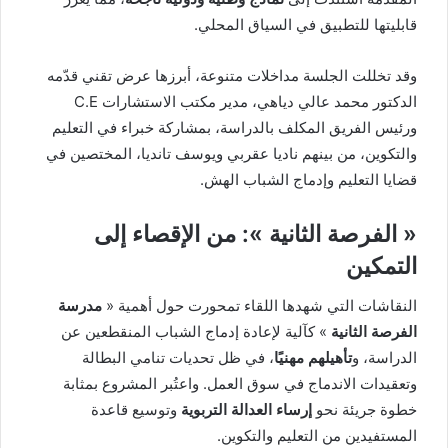
قابليتها للتطبيق في السياق المحلي.
وقد تخللت الجلسة مداخلات متنوعة، أبرزها عرض تقني قدّمه
الدكتور محمد عالي دياهي، مدير مكتب الاستشارات C.E
ورئيس الفريق المكلف بالدراسة، بمشاركة خبراء في التعليم
والتكوين، من بينهم ناديا عقربي ويوسف تانديا، المختصين في
قضايا التعليم وإدماج الشباب الهش.
« الفرصة الثانية »: من الإقصاء إلى
التمكين
النقاشات التي شهدها اللقاء تمحورت حول أهمية «
مدرسة
الفرصة الثانية
» كآلية لإعادة إدماج الشباب المنقطعين عن
الدراسة، و
تأهيلهم مهنيًا
، في ظل تحديات تنامي البطالة
وتعقيدات الاندماج في سوق العمل. واعتُبر المشروع بمثابة
خطوة جريئة نحو
إرساء العدالة التربوية
وتوسيع قاعدة
المستفيدين من التعليم والتكوين.