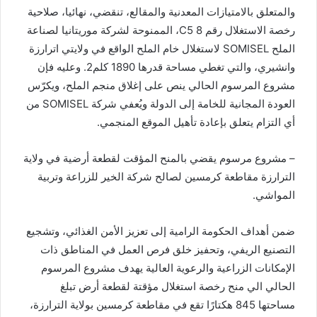
والمتعلق بالامتيازات المعدنية والمقالع، تنقضي، نهائيا، صلاحية
رخصة الاستغلال رقم 8 C5، الممنوحة لشركة موريتانيا لصناعة
الملح SOMISEL لاستغلال خام الملح الواقع في ولايتي اترارزة
وانشيري، والتي تغطي مساحة قدرها 1890 كلم2. وعليه فإن
مشروع المرسوم الحالي ينص على إغلاق منجم الملح، ويكرّس
العودة المجانية للخامة إلى الدولة ويُعفي شركة SOMISEL من
أي التزام يتعلق بإعادة تأهيل الموقع المنجمي.
– مشروع مرسوم يقضي بالمنح المؤقت لقطعة أرضية في ولاية
الترارزة مقاطعة كرمسين لصالح شركة الخير للزراعة وتربية
المواشي.
ضمن أهداف الحكومة الرامية إلى تعزيز الأمن الغذائي، وتشجيع
التصنيع الريفي، وتحفيز خلق فرص العمل في المناطق ذات
الإمكانات الزراعية والرعوية العالية يهدف مشروع المرسوم
الحالي الي منح رخصة استغلال مؤقتة لقطعة أرض تبلغ
مساحتها 845 هكتارًا تقع في مقاطعة كرمسين بولاية الترارزة،