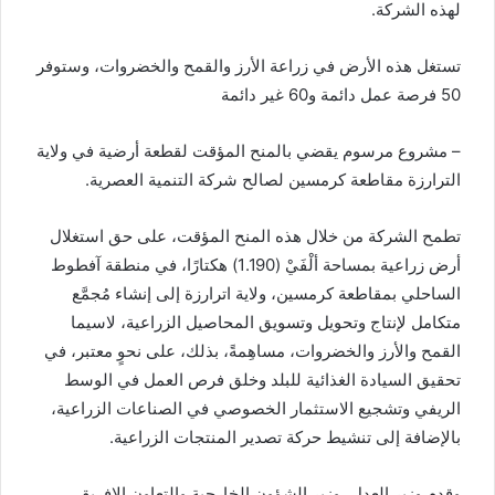
لهذه الشركة.
تستغل هذه الأرض في زراعة الأرز والقمح والخضروات، وستوفر
50 فرصة عمل دائمة و60 غير دائمة
– مشروع مرسوم يقضي بالمنح المؤقت لقطعة أرضية في ولاية
الترارزة مقاطعة كرمسين لصالح شركة التنمية العصرية.
تطمح الشركة من خلال هذه المنح المؤقت، على حق استغلال
أرض زراعية بمساحة ألْفَيْ (1.190) هكتارًا، في منطقة آفطوط
الساحلي بمقاطعة كرمسين، ولاية اترارزة إلى إنشاء مُجمَّع
متكامل لإنتاج وتحويل وتسويق المحاصيل الزراعية، لاسيما
القمح والأرز والخضروات، مساهِمةً، بذلك، على نحوٍ معتبر، في
تحقيق السيادة الغذائية للبلد وخلق فرص العمل في الوسط
الريفي وتشجيع الاستثمار الخصوصي في الصناعات الزراعية،
بالإضافة إلى تنشيط حركة تصدير المنتجات الزراعية.
وقدم وزير العدل، وزير الشؤون الخارجية والتعاون الإفريقي