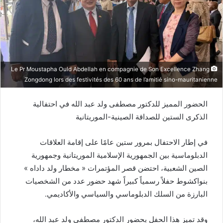
Le Pr Moustapha Ould Abdellah en compagnie de Son Excellence Zhang
Zongdong lors des festivités des 60 ans de l’amitié sino-mauritanienne
الحضور المميز للدكتور مصطفى ولد عبد الله في احتفالية
الذكرى الستين للصداقة الصينية-الموريتانية
في إطار الاحتفال بمرور ستين عامًا على إقامة العلاقات
الدبلوماسية بين الجمهورية الإسلامية الموريتانية وجمهورية
الصين الشعبية، احتضن قصر المؤتمرات « مخطار ولد داداه »
بنواكشوط حفلاً رسمياً كبيراً شهد حضور عدد من الشخصيات
البارزة من السلك الدبلوماسي والسياسي والأكاديمي.
وقد تميز هذا الحفل بحضور الدكتور مصطفى ولد عبد الله،