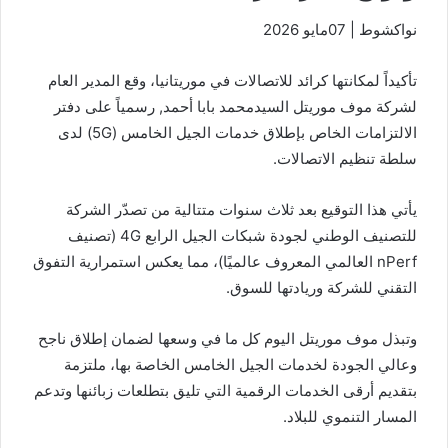
نواكشوط | 07مايو 2026
تأكيداً لمكانتها كرائد للاتصالات في موريتانيا، وقع المدير العام
لشركة موف موريتل السيدمحمد بابا أحمد, رسمياً على دفتر
الالتزامات الخاص بإطلاق خدمات الجيل الخامس (5G) لدى
سلطة تنظيم الاتصالات.
يأتي هذا التوقيع بعد ثلاث سنوات متتالية من تصدّر الشركة
للتصنيف الوطني لجودة شبكات الجيل الرابع 4G (تصنيف
nPerf العالمي المعروف عالميًا)، مما يعكس استمرارية التفوق
التقني للشركة وريادتها للسوق.
وتبذل موف موريتل اليوم كل ما في وسعها لضمان إطلاق ناجح
وعالي الجودة لخدمات الجيل الخامس الخاصة بها، ملتزمة
بتقديم أرقى الخدمات الرقمية التي تليق بتطلعات زبائنها وتدعم
المسار التنموي للبلاد.