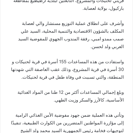
قريتي لحنيكات والمشروع، التابعتين لبلدية ارظيظيع بمقاطعة
باركيول، بولاية لعصابة.
وأشرف على انطلاق عملية التوزيع مستشار والي لعصابة
المكلف بالشؤون الاقتصادية والتنمية المحلية، السيد علي
صمب ممدو امبي، رفقة المندوب الجهوي للمفوضية السيد
العربي ولد لحسن.
واستفادت من هذه المساعدات 155 أسرة في قرية لحنيكات و
30 أسرة في قرية المشروع، وذلك عقب العاصفة التي شهدتها
المنطقة، والتي تسببت في وفاة طفل في قرية لحنيكات.
وبلغ إجمالي المساعدات أكثر من 12 طنا من المواد الغذائية
الأساسية، كالأرز والسكر وزيت الطهي.
وتأتي هذه العملية ضمن جهود مفوضية الأمن الغذائي الرامية
إلى مؤازرة المواطنين المتضررين من الكوارث الطبيعية، تنفيذًا
لتوجيهات فخامة رئيس الجمهورية السيد محمد ولد الشيخ