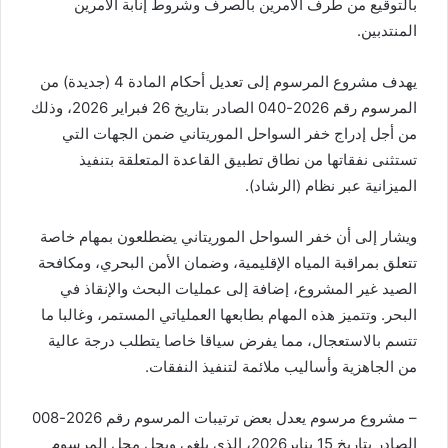
بالتوقيع من طرف الآمرين بالصرف وشروط إنابة الآمرين
المنتدبين.
يهدف مشروع المرسوم إلى تعديل أحكام المادة 4 (جديدة) من
المرسوم رقم 2026-040 الصادر بتاريخ 26 فبراير 2026، وذلك
من أجل إدراج خفر السواحل الموريتاني ضمن الجهات التي
تستثنى نفقاتها من نطاق تطبيق القاعدة المتعلقة بتنفيذ
الميزانية عبر نظام (الرشاد).
ويشار إلى أن خفر السواحل الموريتاني يضطلعون بمهام خاصة
تتعلق بمراقبة المياه الإقليمية، وضمان الأمن البحري، ومكافحة
الصيد غير المشروع، إضافة إلى عمليات البحث والإنقاذ في
البحر. وتتميز هذه المهام بطابعها العملياتي المستمر، وغالبا ما
تتسم بالاستعجال، مما يفرض سياقا خاصا يتطلب درجة عالية
من الجاهزية وأساليب ملائمة لتنفيذ النفقات.
– مشروع مرسوم يعدل بعض ترتيبات المرسوم رقم 2026-008
الصادر بتاريخ 15 يناير2026، الذي يلغي ويحل محل المرسوم