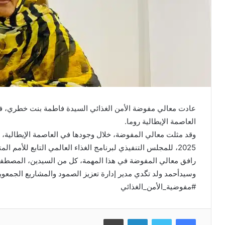
عادت معالي مفوضة الأمن الغذائي السيدة فاطمة بنت خطري، فجر
العاصمة الإيطالية روما.
وقد مثلت معالي المفوضة، خلال وجودها في العاصمة الإيطالية، مو
2025، للمجلس التنفيذي لبرنامج الغذاء العالمي التابع للأمم المتحدة، والتي انعقدت في مقر المنظمة الدولية بروما.
رافق معالي المفوضة في هذا المهمة، كل من السيدين، المصطفى 
وسيدأحمد ولد تگدي مدير إدارة تعزيز الصمود والمشاريع الجمعوي
#مفوضية_الأمن_الغذائي
Imprimer
Linkedin
Twitter
Facebook