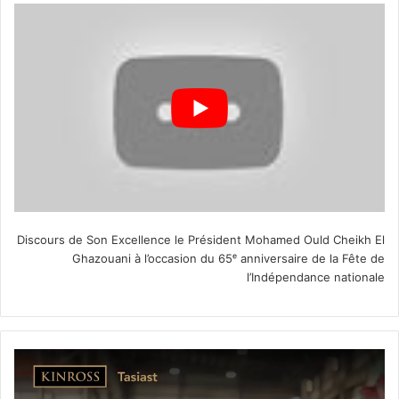
Discours de Son Excellence le Président Mohamed Ould Cheikh El
Ghazouani à l’occasion du 65ᵉ anniversaire de la Fête de
l’Indépendance nationale