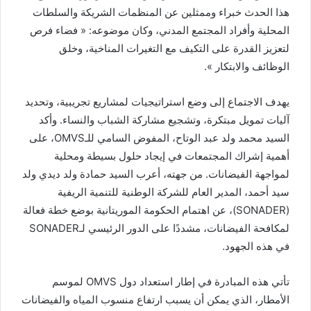
هذا الحدث خبراء وممثلين عن المنظمات الشريكة والسلطات
المحلية وأفراد المجتمع المدني، وكان موضوعه: « فضاء فرص
لتعزيز القدرة على التكيف مع التغيرات المناخية، وخلق
الوظائف والابتكار ».
يهدف الاجتماع إلى وضع استراتيجيات لمشاريع تجريبية، وتحديد
آليات تمويل مبتكرة، وتشجيع مشاركة الشباب والنساء. وأكد
السيد محمد ولد عبد الوتاح، المفوض السامي للـOMVS، على
أهمية إشراك المجتمعات في إيجاد حلول بسيطة ومحلية
لمواجهة الفيضانات. من جهته، أعرب السيد حمادة ولد ديدي ولد
سيد أحمد، المدير العام للشركة الوطنية للتنمية الريفية
(SONADER)، عن اهتمام الحكومة الموريتانية بوضع خطة فعالة
لمكافحة الفيضانات، مشددًا على الدور الرئيسي لـSONADER
في هذه الجهود.
تأتي هذه المبادرة في إطار استعداد دول OMVS لموسم
الأمطار، الذي يمكن أن يسبب ارتفاع منسوب المياه والفيضانات