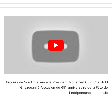
Discours de Son Excellence le Président Mohamed Ould Cheikh El
Ghazouani à l’occasion du 65ᵉ anniversaire de la Fête de
l’Indépendance nationale