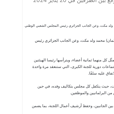
أحكام بروتوكول إطار التعاون البرلماني الموقّع بين الطرفين في 20 يناير 2024
برلمان) محمد ولد مكت، وعن الجانب الجزائري رئيس
ّل كل منهما ثمانية أعضاء، ويترأسها رئيسا الهيئتين
جتماعات دورية للجنة الكبرى، التي ستنعقد مرة واحدة
تفاق عليه سلفًا.
عات، حيث يتكفل كل مجلس بتكاليف وفده، في حين
 من البرلمانيين والموظفين.
 بين الجانبين، وحفظ أرشيف أعمال اللجنة، بما يضمن