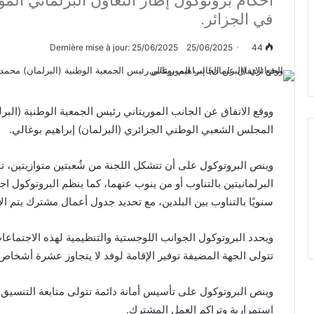
في الجزائر.
Dernière mise à jour: 25/06/2025
25/06/2025
44
ووقع الاتفاق عن الجانب الموريتاني رئيس الجمعية الوطنية (ال
المجلس الشعبي الوطني الجزائري (البرلمان) إبراهيم بوغالي.
وينص البروتوكول على أن تتشكل اللجنة من شُعبتين متوازيتين، تمث
البرلمانيتين بالتناوب أو من ينوب عنهما، كما ينظم البروتوكول ا
سنويًا بالتناوب بين البلدين، مع تحديد جدول أعمال مشترك يتم الا
ويحدد البروتوكول الجوانب اللوجستية والتنظيمية لهذه الاجتما
تتولى الجهة المضيفة توفير الإقامة لوفد لا يتجاوز عشرة أشخاص
وينص البروتوكول على تأسيس أمانة دائمة تتولى متابعة التنسيق
استمرارية وتراكم العمل المشترك.