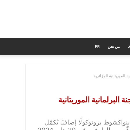
ك
من نحن
FR
 الموريتانية الجزائرية
البرلمانية الموريتانية
نواكشوط بروتوكولًا إضافيًا يُكمّل