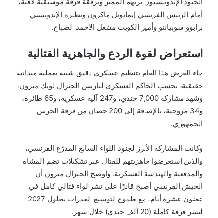
الجنود الإندونيسيون بزيّهم المميز وبرفقة فرقة موسيقية لافتة،
أمام الرئيس الفرنسي إيمانويل ماكرون ونظيره الإندونيسي
برابوو سوبيانتو وأمير الكويت مشعل الأحمد الصباح.
استعراض لقوة الردع والجاهزية القتالية
جاء العرض هذا العام بتنظيم عسكري دقيق شبيه بعملية ميدانية
حقيقية، بحسب الحاكم العسكري لباريس الجنرال لويك ميزون،
وشهد مشاركة 7,000 جندي، و247 آلية عسكرية، و65 طائرة،
و34 مروحية، بالإضافة إلى 200 حصان من فرقة الحرس
الجمهوري.
وكانت المشاركة الأبرز لجنود اللواء السابع المدرّع الفرنسي،
والذين استعرضوا جاهزيتهم للقتال عبر تشكيلات تضم المشاة
والمدفعية والهندسة العسكرية. وأوضح الجنرال ميزون أن
الجيش الفرنسي أصبح قادرًا على نشر لواء قتالي كامل في
غضون عشرة أيام، مع طموح لتوسيع القدرات بحلول 2027
لنشر فرقة كاملة (20 ألف جندي) خلال شهر.