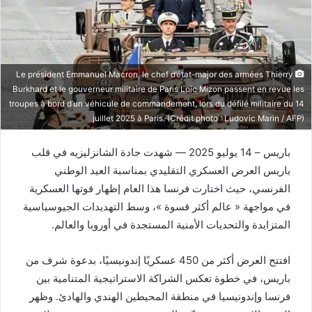
Le président Emmanuel Macron, le chef d’état-major des armées Thierry
Burkhard et le gouverneur militaire de Paris Loïc Mizon passent en revue les
troupes à bord d’un véhicule de commandement, lors du défilé militaire du 14
juillet 2025 à Paris. (Crédit photo : Ludovic Marin / AFP)
باريس – 14 يوليو 2025 — شهدت جادة الشانزليزيه في قلب
باريس العرض العسكري التقليدي بمناسبة العيد الوطني
الفرنسي، حيث اختارت فرنسا هذا العام إظهار قوتها العسكرية
في مواجهة « عالم أكثر قسوة »، وسط التهديدات الجيوسياسية
المتزايدة والتحديات الأمنية المستجدة في أوروبا والعالم.
افتتح العرض أكثر من 450 عسكريًا إندونيسيًا، بدعوة شرف من
باريس، في خطوة تعكس الشراكة الاستراتيجية المتنامية بين
فرنسا وإندونيسيا في منطقة المحيطين الهندي والهادئ. وظهر