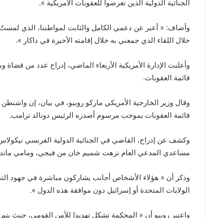
الجنائية الدولية الذين تعرضوا للعقوبات الأمريكية ».
وأضاف: « أعبر عن دعمي الكامل والثابت لمواطننا، الذي لمستُ ا
خلال اللقاء الذي جمعني به خلال إقامته الأخيرة في داكار ».
وأعلنت الإدارة الأمريكية الأربعاء الماضي، إدراج عدد من قضاة 
قائمة العقوبات.
قائمة العقوبات بموجب مرسوم أصدره الرئيس دونالد ترامب.
وكشف عن إدراج، القاضي في الجنائية الدولية الفرنسي نيكولاس 
مساعدي المدعي العام نزهت شميم خان من فيجي، ومامي ماندياي
وذكر أن « هؤلاء الأشخاص أجانب يشاركون مباشرة في جهود التحق
الولايات المتحدة أو إسرائيل دون موافقة هذه الدول ».
واعتبر روبيو أن « المحكمة تشكل تهديدا للأمن القومي، حيث يتم 