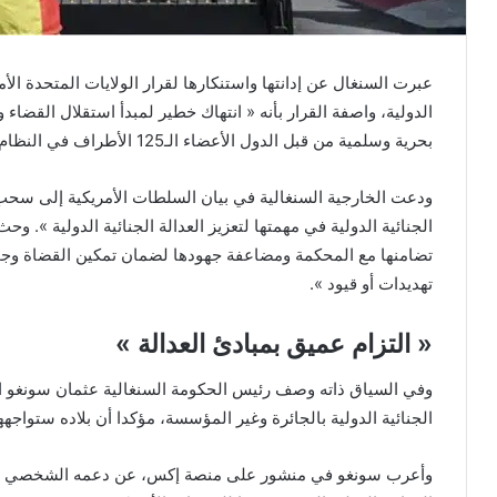
الدولية، واصفة القرار بأنه « انتهاك خطير لمبدأ استقلال القضاء
بحرية وسلمية من قبل الدول الأعضاء الـ125 الأطراف في النظام الأساسي للمحكمة الجنائية الدولية ».
ودعت الخارجية السنغالية في بيان السلطات الأمريكية إلى سحب ه
الجنائية الدولية في مهمتها لتعزيز العدالة الجنائية الدولية ». وحث
تضامنها مع المحكمة ومضاعفة جهودها لضمان تمكين القضاة وجم
تهديدات أو قيود ».
« التزام عميق بمبادئ العدالة »
وفي السياق ذاته وصف رئيس الحكومة السنغالية عثمان سونغو ال
الجنائية الدولية بالجائرة وغير المؤسسة، مؤكدا أن بلاده ستواجهه
وأعرب سونغو في منشور على منصة إكس، عن دعمه الشخصي « الك