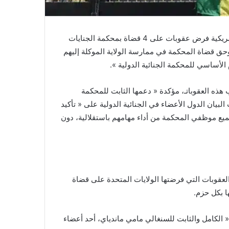
عبرت السنغال عن إدانتها واستنكارها لقرار الولايات المتحدة الأمريكية فرض عقوبات على 4 قضاة بمحكمة الجنايات
 وحق قضاة المحكمة في ممارسة الولاية الموكلة إليهم
ذه العقوباتـ، مؤكدة « دعمها الثابت للمحكمة
 البيان الدول الأعضاء في الجنائية الدولية على « تأكيد
يع موظفي المحكمة من أداء مهامهم باستقلالية، دون
عقوبات التي فرضتها الولايات المتحدة على قضاة
ا بكل حزم.
امل والثابت للسنغالي مامي ماندياي، أحد أعضاء