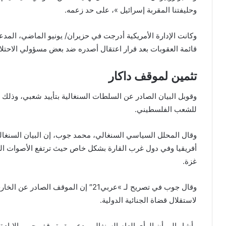
وحليفتنا المقربة إسرائيل »، على حد زعمه.
وكانت الإدارة الأمريكية أدرجت في حزيران/ يونيو الماضي، المدع
قائمة العقوبات بعد قرار اعتقال أصدره ضد بعض مسؤولي الاحتلال ا
تثمين لموقف داكار
وقوبل البيان الصادر عن السلطات السنغالية بتأييد شعبي، وذلك 
للشعب الفلسطيني.
وقال المحلل السياسي السنغالي، محمد جوب، إن البيان السنغال
أفريقيا وفي دول غرب القارة بشكل خاص حيث ترتفع الأصوات الم
غزة.
وقال جوب في تصريح لـ »عربي21″ إن الموقف
لاستقلال قضاة الجنائية الدولية.
وأشار إلى أن الرأي العام السنغالي يدعم بقوة وقف حرب الإباد