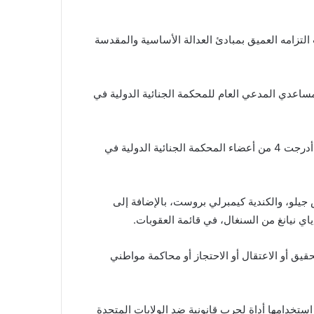
لتزامه العميق بمبادئ العدالة الأساسية والمقدسة
ومساعدي المدعي العام للمحكمة الجنائية الدولية في
وقال وزير الخارجية الأمريكي ماركو روبيو، في بيان، إن واشنطن أدرجت 4 من أعضاء المحكمة الجنائية الدولية في
جيلو، والكندية كيمبرلي بروست، بالإضافة إلى
 نيانغ من السنغال، في قائمة العقوبات.
يق أو الاعتقال أو الاحتجاز أو محاكمة مواطني
استخدامها أداة لحرب قانونية ضد الولايات المتحدة