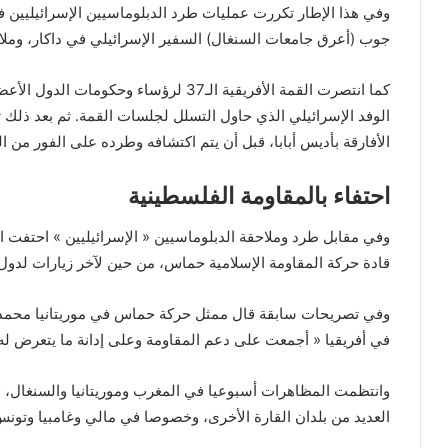
وفي هذا الإطار تكررت عمليات طرد الدبلوماسيين الإسرائيليين ف
جوب (أعرق جامعات السنغال) السفير الإسرائيلي في داكار، وملا
كما انتصرت القمة الأفريقية الـ37 لرؤساء 
الوفد الإسرائيلي الذي حاول التسلل لجلسات القمة. ثم بعد ذلك تس
الأفارقة بأديس أبابا، قبل أن يتم اكتشافه وطرده على الفور من ال
احتفاء بالمقاومة الفلسطينية
وفي مقابل طرد وملاحقة الدبلوماسيين « الإسرائيليين » احتفت ال
قادة حركة المقاومة الإسلامية حماس، من حين لآخر زيارات لدول 
وفي تصريحات سابقة قال ممثل حركة حماس في موريتانيا محمد ص
في أفريقيا « أجمعت على دعم المقاومة وعلى إدانة ما يتعرض ل
وانتظمت المظاهرات أسبوعيا في المغرب وموريتانيا والسنغال، 
العديد من بلدان القارة الأخرى، وخصوصا في مالي وغامبيا وتونس